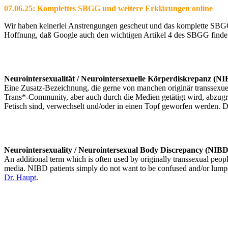
07.06.25: Komplettes SBGG und weitere Erklärungen online
Wir haben keinerlei Anstrengungen gescheut und das komplette SBGG m
Hoffnung, daß Google auch den wichtigen Artikel 4 des SBGG findet 
Neurointersexualität / Neurointersexuelle Körperdiskrepanz (N
Eine Zusatz-Bezeichnung, die gerne von manchen originär transsexuel
Trans*-Community, aber auch durch die Medien getätigt wird, abzugr
Fetisch sind, verwechselt und/oder in einen Topf geworfen werden. 
Neurointersexuality / Neurointersexual Body Discrepancy (NIBD
An additional term which is often used by originally transsexual peopl
media. NIBD patients simply do not want to be confused and/or lumped 
Dr. Haupt
.