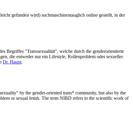
icht gefunden wird) suchmaschinentauglich online gestellt, in der
s Begriffes "Transsexualität", welche durch die genderorientierte
n, die entweder nur ein Lifestyle, Rollenproblem oder sexueller
on
Dr. Haupt
.
nssexuality" by the gender-oriented trans* community, but also by the
blem or sexual fetish. The term NIBD refers to the scientific work of