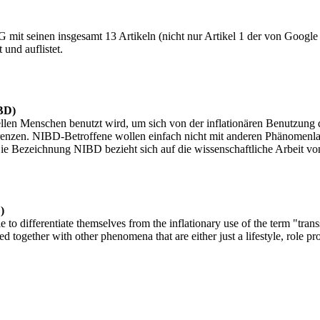
it seinen insgesamt 13 Artikeln (nicht nur Artikel 1 der von Google le
und auflistet.
IBD)
len Menschen benutzt wird, um sich von der inflationären Benutzung de
enzen. NIBD-Betroffene wollen einfach nicht mit anderen Phänomenlage
Die Bezeichnung NIBD bezieht sich auf die wissenschaftliche Arbeit v
)
e to differentiate themselves from the inflationary use of the term "tra
together with other phenomena that are either just a lifestyle, role pro