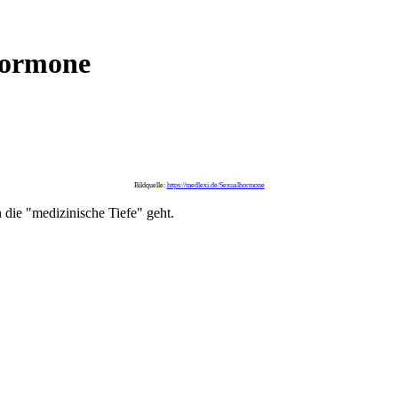
Hormone
Bildquelle:
https://medlexi.de/Sexualhormone
die "medizinische Tiefe" geht.