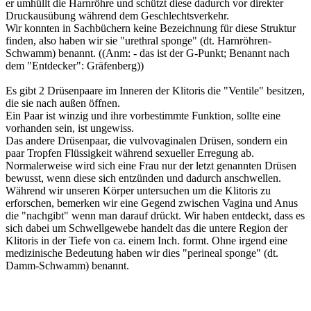
er umhüllt die Harnröhre und schützt diese dadurch vor direkter
Druckausübung während dem Geschlechtsverkehr.
Wir konnten in Sachbüchern keine Bezeichnung für diese Struktur
finden, also haben wir sie "urethral sponge" (dt. Harnröhren-
Schwamm) benannt. ((Anm: - das ist der G-Punkt; Benannt nach
dem "Entdecker": Gräfenberg))
Es gibt 2 Drüsenpaare im Inneren der Klitoris die "Ventile" besitzen,
die sie nach außen öffnen.
Ein Paar ist winzig und ihre vorbestimmte Funktion, sollte eine
vorhanden sein, ist ungewiss.
Das andere Drüsenpaar, die vulvovaginalen Drüsen, sondern ein
paar Tropfen Flüssigkeit während sexueller Erregung ab.
Normalerweise wird sich eine Frau nur der letzt genannten Drüsen
bewusst, wenn diese sich entzünden und dadurch anschwellen.
Während wir unseren Körper untersuchen um die Klitoris zu
erforschen, bemerken wir eine Gegend zwischen Vagina und Anus
die "nachgibt" wenn man darauf drückt. Wir haben entdeckt, dass es
sich dabei um Schwellgewebe handelt das die untere Region der
Klitoris in der Tiefe von ca. einem Inch. formt. Ohne irgend eine
medizinische Bedeutung haben wir dies "perineal sponge" (dt.
Damm-Schwamm) benannt.