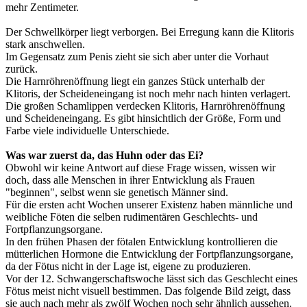
mehr Zentimeter.
Der Schwellkörper liegt verborgen. Bei Erregung kann die Klitoris
stark anschwellen.
Im Gegensatz zum Penis zieht sie sich aber unter die Vorhaut
zurück.
Die Harnröhrenöffnung liegt ein ganzes Stück unterhalb der
Klitoris, der Scheideneingang ist noch mehr nach hinten verlagert.
Die großen Schamlippen verdecken Klitoris, Harnröhrenöffnung
und Scheideneingang. Es gibt hinsichtlich der Größe, Form und
Farbe viele individuelle Unterschiede.
Was war zuerst da, das Huhn oder das Ei?
Obwohl wir keine Antwort auf diese Frage wissen, wissen wir
doch, dass alle Menschen in ihrer Entwicklung als Frauen
"beginnen", selbst wenn sie genetisch Männer sind.
Für die ersten acht Wochen unserer Existenz haben männliche und
weibliche Föten die selben rudimentären Geschlechts- und
Fortpflanzungsorgane.
In den frühen Phasen der fötalen Entwicklung kontrollieren die
mütterlichen Hormone die Entwicklung der Fortpflanzungsorgane,
da der Fötus nicht in der Lage ist, eigene zu produzieren.
Vor der 12. Schwangerschaftswoche lässt sich das Geschlecht eines
Fötus meist nicht visuell bestimmen. Das folgende Bild zeigt, dass
sie auch nach mehr als zwölf Wochen noch sehr ähnlich aussehen.