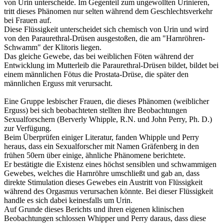
von Urin unterscheide. Im Gegenteil zum ungewollten Urinieren,
tritt dieses Phänomen nur selten während dem Geschlechtsverkehr
bei Frauen auf.
Diese Flüssigkeit unterscheidet sich chemisch von Urin und wird
von den Paraurethral-Drüsen ausgestoßen, die am "Harnröhren-
Schwamm" der Klitoris liegen.
Das gleiche Gewebe, das bei weiblichen Föten während der
Entwicklung im Mutterleib die Paraurethral-Drüsen bildet, bildet bei
einem männlichen Fötus die Prostata-Drüse, die später den
männlichen Erguss mit verursacht.
Eine Gruppe lesbischer Frauen, die dieses Phänomen (weiblicher
Erguss) bei sich beobachteten stellten ihre Beobachtungen
Sexualforschern (Berverly Whipple, R.N. und John Perry, Ph. D.)
zur Verfügung.
Beim Überprüfen einiger Literatur, fanden Whipple und Perry
heraus, dass ein Sexualforscher mit Namen Gräfenberg in den
frühen 50ern über einige, ähnliche Phänomene berichtete.
Er bestätigte die Existenz eines höchst sensiblen und schwammigen
Gewebes, welches die Harnröhre umschließt und gab an, dass
direkte Stimulation dieses Gewebes ein Austritt von Flüssigkeit
während des Orgasmus verursachen könnte. Bei dieser Flüssigkeit
handle es sich dabei keinesfalls um Urin.
Auf Grunde dieses Berichts und ihren eigenen klinischen
Beobachtungen schlossen Whipper und Perry daraus, dass diese