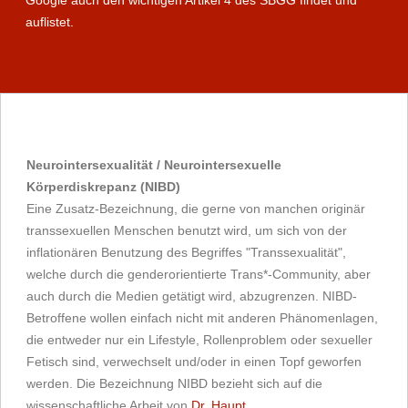
auflistet.
Neurointersexualität / Neurointersexuelle
Körperdiskrepanz (NIBD)
Eine Zusatz-Bezeichnung, die gerne von manchen originär
transsexuellen Menschen benutzt wird, um sich von der
inflationären Benutzung des Begriffes "Transsexualität",
welche durch die genderorientierte Trans*-Community, aber
auch durch die Medien getätigt wird, abzugrenzen. NIBD-
Betroffene wollen einfach nicht mit anderen Phänomenlagen,
die entweder nur ein Lifestyle, Rollenproblem oder sexueller
Fetisch sind, verwechselt und/oder in einen Topf geworfen
werden. Die Bezeichnung NIBD bezieht sich auf die
wissenschaftliche Arbeit von
Dr. Haupt
.