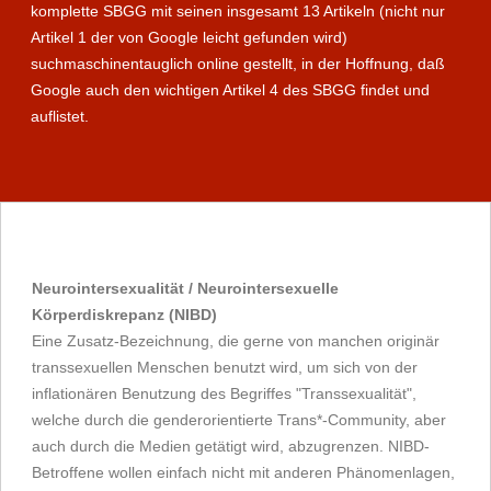
komplette SBGG mit seinen insgesamt 13 Artikeln (nicht nur
Artikel 1 der von Google leicht gefunden wird)
suchmaschinentauglich online gestellt, in der Hoffnung, daß
Google auch den wichtigen Artikel 4 des SBGG findet und
auflistet.
Neurointersexualität / Neurointersexuelle
Körperdiskrepanz (NIBD)
Eine Zusatz-Bezeichnung, die gerne von manchen originär
transsexuellen Menschen benutzt wird, um sich von der
inflationären Benutzung des Begriffes "Transsexualität",
welche durch die genderorientierte Trans*-Community, aber
auch durch die Medien getätigt wird, abzugrenzen. NIBD-
Betroffene wollen einfach nicht mit anderen Phänomenlagen,