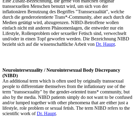
Eine Zusatz-Bezeichnung, die gerne von manchen originär
transsexuellen Menschen benutzt wird, um sich von der
inflationären Benutzung des Begriffes "Transsexualität", welche
durch die genderorientierte Trans*-Community, aber auch durch die
Medien getätigt wird, abzugrenzen. NIBD-Betroffene wollen
einfach nicht mit anderen Phänomenlagen, die entweder nur ein
Lifestyle, Rollenproblem oder sexueller Fetisch sind, verwechselt
und/oder in einen Topf geworfen werden. Die Bezeichnung NIBD
bezieht sich auf die wissenschaftliche Arbeit von
Dr. Haupt
.
Neurointersexuality / Neurointersexual Body Discrepancy
(NIBD)
An additional term which is often used by originally transsexual
people to differentiate themselves from the inflationary use of the
term "transsexuality" by the gender-oriented trans* community, but
also by the media. NIBD patients simply do not want to be confused
and/or lumped together with other phenomena that are either just a
lifestyle, role problem or sexual fetish. The term NIBD refers to the
scientific work of
Dr. Haupt
.