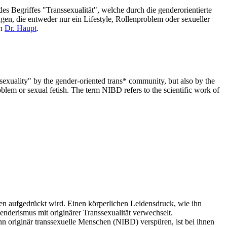
s Begriffes "Transsexualität", welche durch die genderorientierte
n, die entweder nur ein Lifestyle, Rollenproblem oder sexueller
on
Dr. Haupt
.
nssexuality" by the gender-oriented trans* community, but also by the
blem or sexual fetish. The term NIBD refers to the scientific work of
onen aufgedrückt wird. Einen körperlichen Leidensdruck, wie ihn
nderismus mit originärer Transsexualität verwechselt.
ihn originär transsexuelle Menschen (NIBD) verspüren, ist bei ihnen