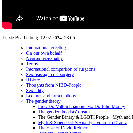
Letzte Bearbeitung: 12.02.2024, 23:05
International greeting
On our own behalf
Neurointersexuality
Terms
International comparison of surgeons
Sex reassignment surgery
History
Thoughts from NIBD-People
Sexuality
Lectures and presentations
The gender theory
Prof. Dr. Milton Diamond vs. Dr. John Money
The gender theorists' dream
The Gender Binary & LGBTI People - Myth and M
Myth & Science of Sexuality - Veronica Drantz
The case of David Reimer