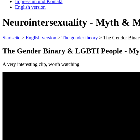
Impressum und Kontakt
English version
Neurointersexuality - Myth & M
Startseite
>
English version
>
The gender theory
>
The Gender Binar
The Gender Binary & LGBTI People - Myt
A very interesting clip, worth watching.