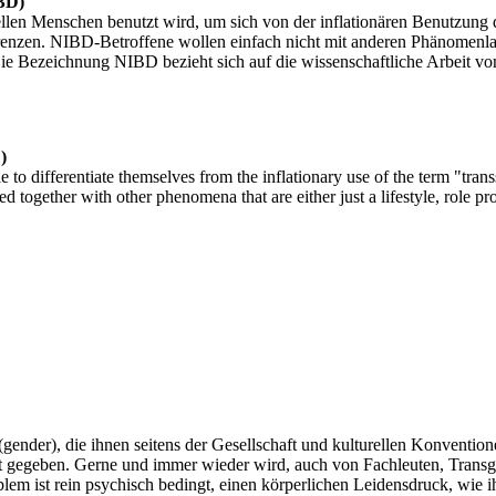
IBD)
len Menschen benutzt wird, um sich von der inflationären Benutzung de
enzen. NIBD-Betroffene wollen einfach nicht mit anderen Phänomenlage
Die Bezeichnung NIBD bezieht sich auf die wissenschaftliche Arbeit v
)
e to differentiate themselves from the inflationary use of the term "tra
together with other phenomena that are either just a lifestyle, role pro
(gender), die ihnen seitens der Gesellschaft und kulturellen Konventi
ht gegeben. Gerne und immer wieder wird, auch von Fachleuten, Transge
blem ist rein psychisch bedingt, einen körperlichen Leidensdruck, wie 