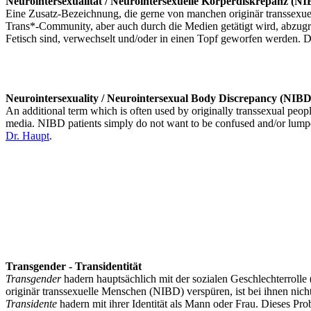
Neurointersexualität / Neurointersexuelle Körperdiskrepanz (N
Eine Zusatz-Bezeichnung, die gerne von manchen originär transsexuel
Trans*-Community, aber auch durch die Medien getätigt wird, abzugr
Fetisch sind, verwechselt und/oder in einen Topf geworfen werden. 
Neurointersexuality / Neurointersexual Body Discrepancy (NIBD
An additional term which is often used by originally transsexual peopl
media. NIBD patients simply do not want to be confused and/or lumped 
Dr. Haupt
.
Transgender - Transidentität
Transgender
hadern hauptsächlich mit der sozialen Geschlechterrolle 
originär transsexuelle Menschen (NIBD) verspüren, ist bei ihnen nic
Transidente
hadern mit ihrer Identität als Mann oder Frau. Dieses Pro